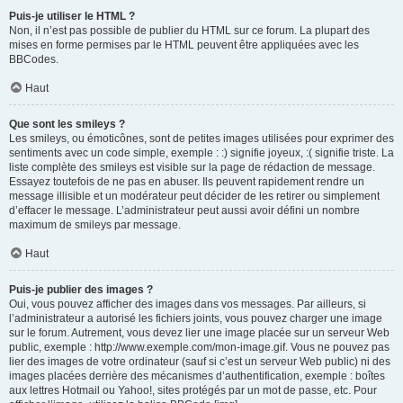
Puis-je utiliser le HTML ?
Non, il n’est pas possible de publier du HTML sur ce forum. La plupart des
mises en forme permises par le HTML peuvent être appliquées avec les
BBCodes.
Haut
Que sont les smileys ?
Les smileys, ou émoticônes, sont de petites images utilisées pour exprimer des
sentiments avec un code simple, exemple : :) signifie joyeux, :( signifie triste. La
liste complète des smileys est visible sur la page de rédaction de message.
Essayez toutefois de ne pas en abuser. Ils peuvent rapidement rendre un
message illisible et un modérateur peut décider de les retirer ou simplement
d’effacer le message. L’administrateur peut aussi avoir défini un nombre
maximum de smileys par message.
Haut
Puis-je publier des images ?
Oui, vous pouvez afficher des images dans vos messages. Par ailleurs, si
l’administrateur a autorisé les fichiers joints, vous pouvez charger une image
sur le forum. Autrement, vous devez lier une image placée sur un serveur Web
public, exemple : http://www.exemple.com/mon-image.gif. Vous ne pouvez pas
lier des images de votre ordinateur (sauf si c’est un serveur Web public) ni des
images placées derrière des mécanismes d’authentification, exemple : boîtes
aux lettres Hotmail ou Yahoo!, sites protégés par un mot de passe, etc. Pour