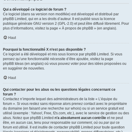
Qui a développé ce logiciel de forum ?
Ce logiciel (dans sa version non modifiée) est développé et distribué par
phpBB Limited
, qui en a les droits d’auteur. Il est publié sous la licence
publique générale GNU version 2 (GPL-2.0) et peut être diffusé librement. Pour
plus d’informations, visitez la page «
À propos de phpBB
» (en anglais).
Haut
Pourquoi la fonctionnalité X n’est pas disponible ?
Ce logiciel a été développé et mis sous licence par phpBB Limited. Si vous
pensez qu’une fonctionnalité nécessite d’être ajoutée, visitez la page
phpBB Ideas
(en anglais) où vous pouvez voter pour des idées proposées ou
en suggérer de nouvelles.
Haut
Qui contacter pour les abus ou les questions légales concernant ce
forum ?
Contactez n’importe lequel des administrateurs de la liste « L’équipe du
forum ». Si vous restez sans réponse alors prenez contact avec le propriétaire
du domaine (en faisant une
recherche sur whois
) ou si un service gratuit est
utilisé (exemple : Yahoo!, Free, f2s.com, etc.), avec le service de gestion ou des
abus. Notez que phpBB Limited
n’a absolument aucun contrôle
et ne peut
être, en aucun cas, tenu pour responsable sur
comment
,
où
ou
par qui
ce
forum est utilisé. Il est inutile de contacter phpBB Limited pour toute question