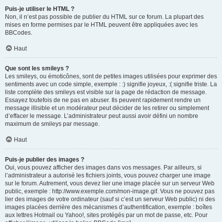
Puis-je utiliser le HTML ?
Non, il n’est pas possible de publier du HTML sur ce forum. La plupart des
mises en forme permises par le HTML peuvent être appliquées avec les
BBCodes.
Haut
Que sont les smileys ?
Les smileys, ou émoticônes, sont de petites images utilisées pour exprimer des
sentiments avec un code simple, exemple : :) signifie joyeux, :( signifie triste. La
liste complète des smileys est visible sur la page de rédaction de message.
Essayez toutefois de ne pas en abuser. Ils peuvent rapidement rendre un
message illisible et un modérateur peut décider de les retirer ou simplement
d’effacer le message. L’administrateur peut aussi avoir défini un nombre
maximum de smileys par message.
Haut
Puis-je publier des images ?
Oui, vous pouvez afficher des images dans vos messages. Par ailleurs, si
l’administrateur a autorisé les fichiers joints, vous pouvez charger une image
sur le forum. Autrement, vous devez lier une image placée sur un serveur Web
public, exemple : http://www.exemple.com/mon-image.gif. Vous ne pouvez pas
lier des images de votre ordinateur (sauf si c’est un serveur Web public) ni des
images placées derrière des mécanismes d’authentification, exemple : boîtes
aux lettres Hotmail ou Yahoo!, sites protégés par un mot de passe, etc. Pour