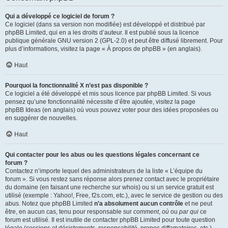
Qui a développé ce logiciel de forum ?
Ce logiciel (dans sa version non modifiée) est développé et distribué par
phpBB Limited
, qui en a les droits d’auteur. Il est publié sous la licence
publique générale GNU version 2 (GPL-2.0) et peut être diffusé librement. Pour
plus d’informations, visitez la page «
À propos de phpBB
» (en anglais).
Haut
Pourquoi la fonctionnalité X n’est pas disponible ?
Ce logiciel a été développé et mis sous licence par phpBB Limited. Si vous
pensez qu’une fonctionnalité nécessite d’être ajoutée, visitez la page
phpBB Ideas
(en anglais) où vous pouvez voter pour des idées proposées ou
en suggérer de nouvelles.
Haut
Qui contacter pour les abus ou les questions légales concernant ce
forum ?
Contactez n’importe lequel des administrateurs de la liste « L’équipe du
forum ». Si vous restez sans réponse alors prenez contact avec le propriétaire
du domaine (en faisant une
recherche sur whois
) ou si un service gratuit est
utilisé (exemple : Yahoo!, Free, f2s.com, etc.), avec le service de gestion ou des
abus. Notez que phpBB Limited
n’a absolument aucun contrôle
et ne peut
être, en aucun cas, tenu pour responsable sur
comment
,
où
ou
par qui
ce
forum est utilisé. Il est inutile de contacter phpBB Limited pour toute question