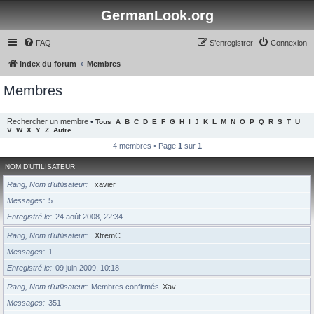
GermanLook.org
FAQ
S’enregistrer
Connexion
Index du forum
Membres
Membres
Rechercher un membre
•
Tous
A
B
C
D
E
F
G
H
I
J
K
L
M
N
O
P
Q
R
S
T
U
V
W
X
Y
Z
Autre
4 membres • Page
1
sur
1
NOM D’UTILISATEUR
Rang, Nom d’utilisateur
xavier
Messages
5
Enregistré le
24 août 2008, 22:34
Rang, Nom d’utilisateur
XtremC
Messages
1
Enregistré le
09 juin 2009, 10:18
Rang, Nom d’utilisateur
Membres confirmés
Xav
Messages
351