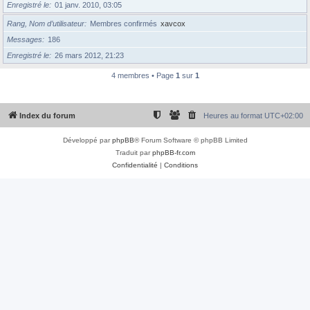
Enregistré le
01 janv. 2010, 03:05
Rang, Nom d’utilisateur
Membres confirmés
xavcox
Messages
186
Enregistré le
26 mars 2012, 21:23
4 membres • Page
1
sur
1
Index du forum
Heures au format
UTC+02:00
Développé par
phpBB
® Forum Software © phpBB Limited
Traduit par
phpBB-fr.com
Confidentialité
|
Conditions