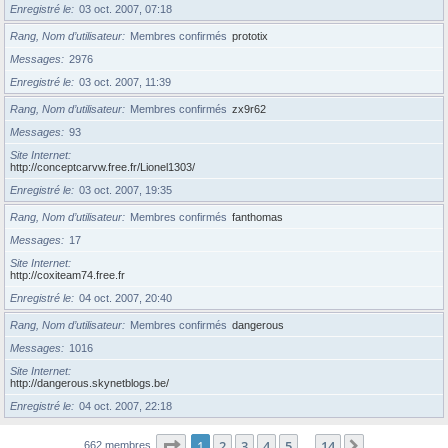
Enregistré le
03 oct. 2007, 07:18
Rang, Nom d’utilisateur
Membres confirmés
prototix
Messages
2976
Enregistré le
03 oct. 2007, 11:39
Rang, Nom d’utilisateur
Membres confirmés
zx9r62
Messages
93
Site Internet
http://conceptcarvw.free.fr/Lionel1303/
Enregistré le
03 oct. 2007, 19:35
Rang, Nom d’utilisateur
Membres confirmés
fanthomas
Messages
17
Site Internet
http://coxiteam74.free.fr
Enregistré le
04 oct. 2007, 20:40
Rang, Nom d’utilisateur
Membres confirmés
dangerous
Messages
1016
Site Internet
http://dangerous.skynetblogs.be/
Enregistré le
04 oct. 2007, 22:18
Page
1
sur
14
1
2
3
4
5
14
Suivante
662 membres
…