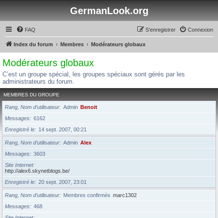
GermanLook.org
FAQ
S’enregistrer
Connexion
Index du forum
Membres
Modérateurs globaux
Modérateurs globaux
C’est un groupe spécial, les groupes spéciaux sont gérés par les
administrateurs du forum.
MEMBRES DU GROUPE
Rang, Nom d’utilisateur
Admin
Benoit
Messages
6162
Enregistré le
14 sept. 2007, 00:21
Rang, Nom d’utilisateur
Admin
Alex
Messages
3603
Site Internet
http://alex6.skynetblogs.be/
Enregistré le
20 sept. 2007, 23:01
Rang, Nom d’utilisateur
Membres confirmés
marc1302
Messages
468
Site Internet