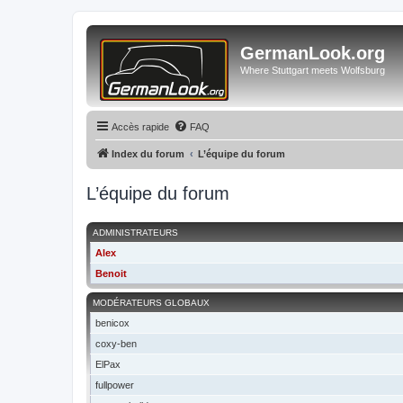
GermanLook.org
Where Stuttgart meets Wolfsburg
Accès rapide
FAQ
Index du forum
L’équipe du forum
L’équipe du forum
ADMINISTRATEURS
Alex
Benoit
MODÉRATEURS GLOBAUX
benicox
coxy-ben
ElPax
fullpower