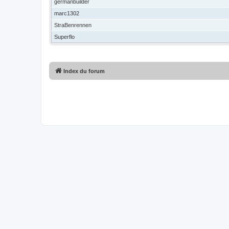
germanbuilder
marc1302
StraBenrennen
Superflo
Index du forum