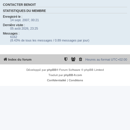
CONTACTER BENOIT
STATISTIQUES DU MEMBRE
Enregistré le :
14 sept. 2007, 00:21
Dernière visite :
05 août 2026, 23:25
Messages :
6162
(8.43% de tous les messages / 0.89 messages par jour)
Index du forum
Heures au format
UTC+02:00
Développé par
phpBB
® Forum Software © phpBB Limited
Traduit par
phpBB-fr.com
Confidentialité
|
Conditions