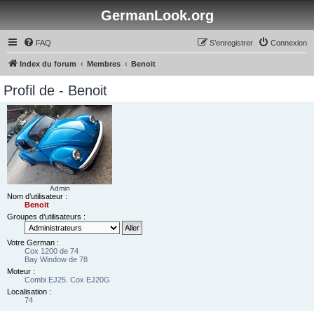
GermanLook.org
FAQ
S’enregistrer
Connexion
Index du forum
Membres
Benoit
Profil de - Benoit
Admin
Nom d’utilisateur :
Benoit
Groupes d’utilisateurs :
Votre German :
Cox 1200 de 74
Bay Window de 78
Moteur :
Combi EJ25. Cox EJ20G
Localisation :
74