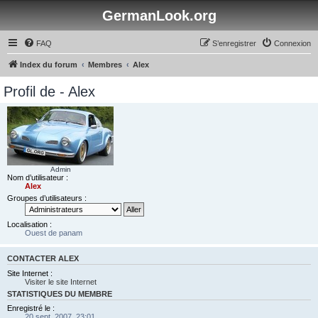
GermanLook.org
FAQ
S’enregistrer
Connexion
Index du forum
Membres
Alex
Profil de - Alex
Admin
Nom d’utilisateur :
Alex
Groupes d’utilisateurs :
Localisation :
Ouest de panam
CONTACTER ALEX
Site Internet :
Visiter le site Internet
STATISTIQUES DU MEMBRE
Enregistré le :
20 sept. 2007, 23:01