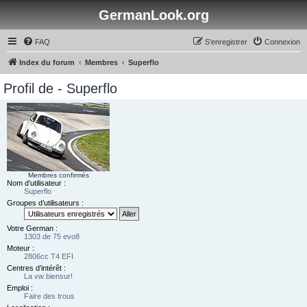
GermanLook.org
FAQ
S’enregistrer
Connexion
Index du forum
Membres
Superflo
Profil de - Superflo
Membres confirmés
Nom d’utilisateur :
Superflo
Groupes d’utilisateurs :
Votre German :
1303 de 75 evo8
Moteur :
2806cc T4 EFI
Centres d’intérêt :
La vw biensur!
Emploi :
Faire des trous