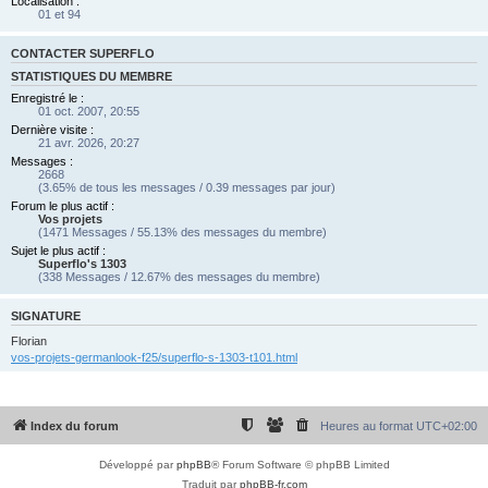
Localisation :
01 et 94
CONTACTER SUPERFLO
STATISTIQUES DU MEMBRE
Enregistré le :
01 oct. 2007, 20:55
Dernière visite :
21 avr. 2026, 20:27
Messages :
2668
(3.65% de tous les messages / 0.39 messages par jour)
Forum le plus actif :
Vos projets
(1471 Messages / 55.13% des messages du membre)
Sujet le plus actif :
Superflo's 1303
(338 Messages / 12.67% des messages du membre)
SIGNATURE
Florian
vos-projets-germanlook-f25/superflo-s-1303-t101.html
Index du forum
Heures au format
UTC+02:00
Développé par
phpBB
® Forum Software © phpBB Limited
Traduit par
phpBB-fr.com