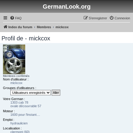
GermanLook.org
FAQ
S’enregistrer
Connexion
Index du forum
Membres
mickcox
Profil de - mickcox
Membres confirmés
Nom d’utilisateur :
mickcox
Groupes d’utilisateurs :
Votre German :
1303 cab 78
ovale découvrable 57
Moteur :
1600 pour l'instant....
Emploi :
hydraulicien
Localisation :
clermont (60)