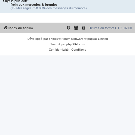
Sujet le plus actif :
frein cox mercedes & brembo
(19 Messages / 50.00% des messages du membre)
Index du forum
Heures au format
UTC+02:00
Développé par
phpBB
® Forum Software © phpBB Limited
Traduit par
phpBB-fr.com
Confidentialité
|
Conditions