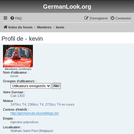
GermanLook.org
FAQ
S’enregistrer
Connexion
Index du forum
Membres
kevin
Profil de - kevin
Membres confirmés
Nom d’utilisateur :
kevin
Groupes d’utilisateurs :
Votre German :
Cab 1303
Moteur :
1970cc T4, 2366cc T4, 2733cc T4 en cours
Centres d’intérêt :
http://germancab.skynetblogs.be/
Emploi :
Injection polymères
Localisation :
Walhain-Saint-Paul (Belgique)