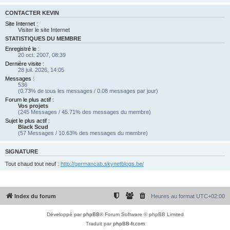
CONTACTER KEVIN
Site Internet :
Visiter le site Internet
STATISTIQUES DU MEMBRE
Enregistré le :
20 oct. 2007, 08:39
Dernière visite :
28 juil. 2026, 14:05
Messages :
536
(0.73% de tous les messages / 0.08 messages par jour)
Forum le plus actif :
Vos projets
(245 Messages / 45.71% des messages du membre)
Sujet le plus actif :
Black Scud
(57 Messages / 10.63% des messages du membre)
SIGNATURE
Tout chaud tout neuf :
http://germancab.skynetblogs.be/
Index du forum
Heures au format
UTC+02:00
Développé par
phpBB
® Forum Software © phpBB Limited
Traduit par
phpBB-fr.com