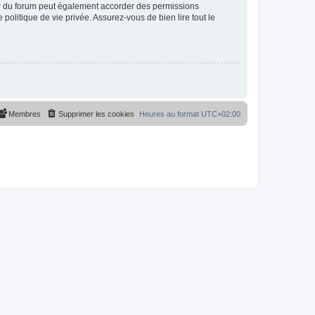
ur du forum peut également accorder des permissions
politique de vie privée. Assurez-vous de bien lire tout le
Membres
Supprimer les cookies
Heures au format
UTC+02:00