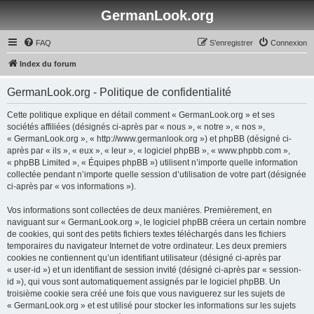
GermanLook.org
FAQ
S’enregistrer
Connexion
Index du forum
GermanLook.org - Politique de confidentialité
Cette politique explique en détail comment « GermanLook.org » et ses
sociétés affiliées (désignés ci-après par « nous », « notre », « nos »,
« GermanLook.org », « http://www.germanlook.org ») et phpBB (désigné ci-
après par « ils », « eux », « leur », « logiciel phpBB », « www.phpbb.com »,
« phpBB Limited », « Équipes phpBB ») utilisent n’importe quelle information
collectée pendant n’importe quelle session d’utilisation de votre part (désignée
ci-après par « vos informations »).
Vos informations sont collectées de deux manières. Premièrement, en
naviguant sur « GermanLook.org », le logiciel phpBB créera un certain nombre
de cookies, qui sont des petits fichiers textes téléchargés dans les fichiers
temporaires du navigateur Internet de votre ordinateur. Les deux premiers
cookies ne contiennent qu’un identifiant utilisateur (désigné ci-après par
« user-id ») et un identifiant de session invité (désigné ci-après par « session-
id »), qui vous sont automatiquement assignés par le logiciel phpBB. Un
troisième cookie sera créé une fois que vous naviguerez sur les sujets de
« GermanLook.org » et est utilisé pour stocker les informations sur les sujets