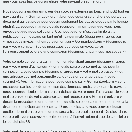
que vous avez lus, ce qui améliore votre navigation sur le forum.
Nous pouvons également créer des cookies externes au logiciel phpBB tout en
naviguant sur « GermanLook.org », bien que ceux-ci soient hors de portée du
document qui est prévu pour couvrir seulement les pages créées par le logiciel
phpBB. La seconde manière est de récupérer l’information que vous nous
envoyez et que nous collectons. Ceci peut être, et n’est pas limité à : la
publication de message en tant qu’utilisateur invité (désignée ci-après par
« messages invités »), l’enregistrement sur « GermanLook.org » (désignée ici
par « votre compte ») et les messages que vous envoyez après
l’enregistrement et lors d’une connexion (désignés ici par « vos messages »).
Votre compte contiendra au minimum un identifiant unique (désigné ci-après
par « votre nom d’utilisateur »), un mot de passe personnel utilisé pour la
connexion à votre compte (désigné ci-après par « votre mot de passe »), et
une adresse courriel personnelle valide (désignée ci-après par « votre
courriel »). Vos informations pour votre compte sur « GermanLook.org » sont
protégées par les lois de protection des données applicables dans le pays qui
nous héberge. Toute information en-dehors de votre nom d’utilisateur, de votre
mot de passe et de votre adresse courriel requise par « GermanLook.org »
durant la procédure d’enregistrement, qu’elle soit obligatoire ou non, reste à la
discrétion de « GermanLook.org ». Dans tous les cas, vous pouvez choisir
quelle information de votre compte sera affichée publiquement. De plus, dans
votre profil, vous pouvez souscrire ou non à l’envoi automatique de courriel par
le logiciel phpBB.
Votre mot de passe est crypté (hashage à sens unique) afin qu’il soit sécurisé.