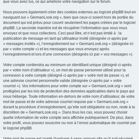
que vous avez lus, ce qui améliore votre navigation sur le forum.
Nous pouvons également créer des cookies externes au logiciel phpBB tout en
naviguant sur « GermanLook.org », bien que ceux-ci soient hors de portée du
document qui est prévu pour couvrir seulement les pages créées par le logiciel
phpBB. La seconde manière est de récupérer l’information que vous nous
envoyez et que nous collectons. Ceci peut être, et n’est pas limité à : la
publication de message en tant qu’utilisateur invité (désignée ci-après par
« messages invités »), l’enregistrement sur « GermanLook.org » (désignée ici
par « votre compte ») et les messages que vous envoyez après
l’enregistrement et lors d’une connexion (désignés ici par « vos messages »).
Votre compte contiendra au minimum un identifiant unique (désigné ci-après
par « votre nom d’utilisateur »), un mot de passe personnel utilisé pour la
connexion à votre compte (désigné ci-après par « votre mot de passe »), et
une adresse courriel personnelle valide (désignée ci-après par « votre
courriel »). Vos informations pour votre compte sur « GermanLook.org » sont
protégées par les lois de protection des données applicables dans le pays qui
nous héberge. Toute information en-dehors de votre nom d’utilisateur, de votre
mot de passe et de votre adresse courriel requise par « GermanLook.org »
durant la procédure d’enregistrement, qu’elle soit obligatoire ou non, reste à la
discrétion de « GermanLook.org ». Dans tous les cas, vous pouvez choisir
quelle information de votre compte sera affichée publiquement. De plus, dans
votre profil, vous pouvez souscrire ou non à l’envoi automatique de courriel par
le logiciel phpBB.
Votre mot de passe est crypté (hashage à sens unique) afin qu’il soit sécurisé.