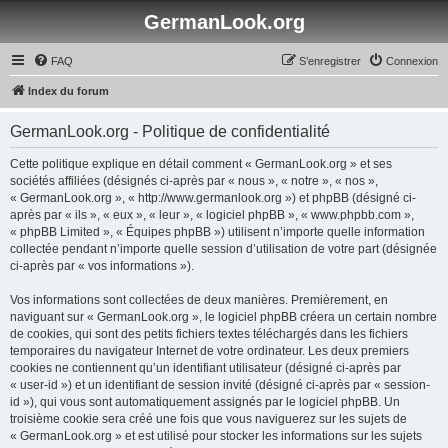
GermanLook.org
FAQ
S’enregistrer
Connexion
Index du forum
GermanLook.org - Politique de confidentialité
Cette politique explique en détail comment « GermanLook.org » et ses
sociétés affiliées (désignés ci-après par « nous », « notre », « nos »,
« GermanLook.org », « http://www.germanlook.org ») et phpBB (désigné ci-
après par « ils », « eux », « leur », « logiciel phpBB », « www.phpbb.com »,
« phpBB Limited », « Équipes phpBB ») utilisent n’importe quelle information
collectée pendant n’importe quelle session d’utilisation de votre part (désignée
ci-après par « vos informations »).
Vos informations sont collectées de deux manières. Premièrement, en
naviguant sur « GermanLook.org », le logiciel phpBB créera un certain nombre
de cookies, qui sont des petits fichiers textes téléchargés dans les fichiers
temporaires du navigateur Internet de votre ordinateur. Les deux premiers
cookies ne contiennent qu’un identifiant utilisateur (désigné ci-après par
« user-id ») et un identifiant de session invité (désigné ci-après par « session-
id »), qui vous sont automatiquement assignés par le logiciel phpBB. Un
troisième cookie sera créé une fois que vous naviguerez sur les sujets de
« GermanLook.org » et est utilisé pour stocker les informations sur les sujets