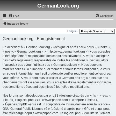
GermanLook.org
FAQ
Connexion
Index du forum
Langue :
GermanLook.org - Enregistrement
En accédant à « GermanLook.org » (désigné ci-après par « nous », « notre »,
« nos », « GermanLook.org », « http://www.germanlook.org »), vous acceptez
d’être légalement responsable des conditions suivantes. Si vous n’acceptez
pas d’être légalement responsable de toutes les conditions suivantes, alors
n’accédez pas et/ou n’utilisez pas « GermanLook.org ». Nous pouvons
modifier celles-ci à n’importe quel moment et nous ferons tout pour que vous
en soyez informé, bien qu’il soit prudent de vérifier régulièrement celles-ci par
vous-même. Si vous continuez d’utiliser « GermanLook.org » alors que des
changements ont été effectués, vous acceptez d’être légalement responsable
des conditions découlant des mises à jour et/ou modifications.
Nos forums sont développés par phpBB (désigné ci-après par « ils », « eux »,
« leur », « logiciel phpBB », « www.phpbb.com », « phpBB Limited »,
« Équipes phpBB ») qui est un script libre de forum, déclaré sous la licence «
GNU General Public License v2
» (désigné ci-après par « GPL ») et qui peut
être téléchargé depuis
www.phpbb.com
. Le logiciel phpBB facilite seulement