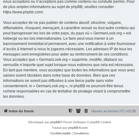
nous acceptons ou n’acceptons pas comme contenu ou conduite permis. Pour
de plus amples informations au sujet de phpBB, veuillez consulter :
https://www.phpbb.com/
.
Vous acceptez de ne pas publier de contenu abusif, obscène, vulgaire,
diffamatoire, choquant, menaçant, à caractère sexuel ou tout autre contenu qui
peut transgresser les lois de votre pays, du pays où « GermanLook.org » est
hébergé ou les lois internationales. Le faire peut vous mener à un
bannissement immédiat et permanent, avec une notification à votre fournisseur
d’accès à Internet si nous le jugeons nécessaire. Les adresses IP de tous les
messages sont enregistrées pour aider au renforcement de ces conditions.
Vous acceptez que « GermanLook.org » supprime, modifie, déplace ou
verrouille n’importe quel sujet lorsque nous estimons que cela est nécessaire.
En tant que membre, vous acceptez que toutes les informations que vous avez
saisies soient stockées dans notre base de données. Bien que ces
informations ne soient pas diffusées à une tierce partie sans votre
consentement, ni « GermanLook.org », ni phpBB ne pourront être tenus
comme responsables en cas de tentative de piratage visant à compromettre
les données.
Index du forum
Heures au format
UTC+02:00
Développé par
phpBB
® Forum Software © phpBB Limited
Traduit par
phpBB-fr.com
Confidentialité
|
Conditions