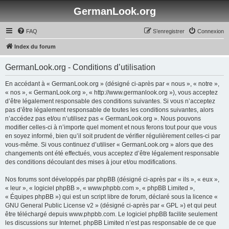
GermanLook.org
FAQ
S’enregistrer
Connexion
Index du forum
GermanLook.org - Conditions d’utilisation
En accédant à « GermanLook.org » (désigné ci-après par « nous », « notre »,
« nos », « GermanLook.org », « http://www.germanlook.org »), vous acceptez
d’être légalement responsable des conditions suivantes. Si vous n’acceptez
pas d’être légalement responsable de toutes les conditions suivantes, alors
n’accédez pas et/ou n’utilisez pas « GermanLook.org ». Nous pouvons
modifier celles-ci à n’importe quel moment et nous ferons tout pour que vous
en soyez informé, bien qu’il soit prudent de vérifier régulièrement celles-ci par
vous-même. Si vous continuez d’utiliser « GermanLook.org » alors que des
changements ont été effectués, vous acceptez d’être légalement responsable
des conditions découlant des mises à jour et/ou modifications.
Nos forums sont développés par phpBB (désigné ci-après par « ils », « eux »,
« leur », « logiciel phpBB », « www.phpbb.com », « phpBB Limited »,
« Équipes phpBB ») qui est un script libre de forum, déclaré sous la licence «
GNU General Public License v2
» (désigné ci-après par « GPL ») et qui peut
être téléchargé depuis
www.phpbb.com
. Le logiciel phpBB facilite seulement
les discussions sur Internet. phpBB Limited n’est pas responsable de ce que