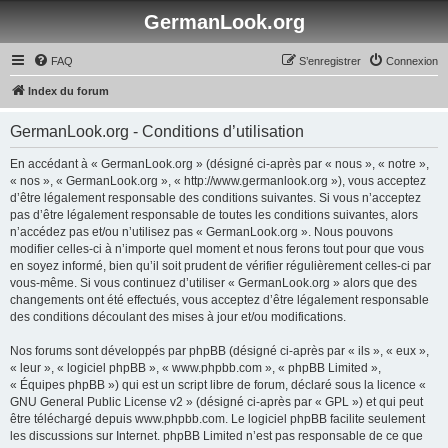
GermanLook.org
FAQ
S’enregistrer
Connexion
Index du forum
GermanLook.org - Conditions d’utilisation
En accédant à « GermanLook.org » (désigné ci-après par « nous », « notre »,
« nos », « GermanLook.org », « http://www.germanlook.org »), vous acceptez
d’être légalement responsable des conditions suivantes. Si vous n’acceptez
pas d’être légalement responsable de toutes les conditions suivantes, alors
n’accédez pas et/ou n’utilisez pas « GermanLook.org ». Nous pouvons
modifier celles-ci à n’importe quel moment et nous ferons tout pour que vous
en soyez informé, bien qu’il soit prudent de vérifier régulièrement celles-ci par
vous-même. Si vous continuez d’utiliser « GermanLook.org » alors que des
changements ont été effectués, vous acceptez d’être légalement responsable
des conditions découlant des mises à jour et/ou modifications.
Nos forums sont développés par phpBB (désigné ci-après par « ils », « eux »,
« leur », « logiciel phpBB », « www.phpbb.com », « phpBB Limited »,
« Équipes phpBB ») qui est un script libre de forum, déclaré sous la licence «
GNU General Public License v2
» (désigné ci-après par « GPL ») et qui peut
être téléchargé depuis
www.phpbb.com
. Le logiciel phpBB facilite seulement
les discussions sur Internet. phpBB Limited n’est pas responsable de ce que