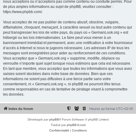
nous acceptons ou n’acceptons pas comme contenu ou conduite permis. Pour
de plus amples informations au sujet de phpBB, veuillez consulter :
https://www.phpbb.com/
.
Vous acceptez de ne pas publier de contenu abusif, obscène, vulgaire,
diffamatoire, choquant, menaçant, à caractère sexuel ou tout autre contenu qui
peut transgresser les lois de votre pays, du pays où « GermanLook.org » est
hébergé ou les lois internationales. Le faire peut vous mener à un
bannissement immédiat et permanent, avec une notification à votre fournisseur
d’accès à Internet si nous le jugeons nécessaire. Les adresses IP de tous les
messages sont enregistrées pour aider au renforcement de ces conditions.
Vous acceptez que « GermanLook.org » supprime, modifie, déplace ou
verrouille n’importe quel sujet lorsque nous estimons que cela est nécessaire.
En tant que membre, vous acceptez que toutes les informations que vous avez
saisies soient stockées dans notre base de données. Bien que ces
informations ne soient pas diffusées à une tierce partie sans votre
consentement, ni « GermanLook.org », ni phpBB ne pourront être tenus
comme responsables en cas de tentative de piratage visant à compromettre
les données.
Index du forum
Heures au format
UTC+02:00
Développé par
phpBB
® Forum Software © phpBB Limited
Traduit par
phpBB-fr.com
Confidentialité
|
Conditions