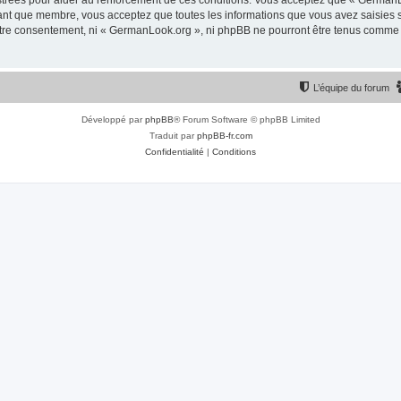
trées pour aider au renforcement de ces conditions. Vous acceptez que « GermanLo
tant que membre, vous acceptez que toutes les informations que vous avez saisies
votre consentement, ni « GermanLook.org », ni phpBB ne pourront être tenus comme 
L’équipe du forum
Développé par
phpBB
® Forum Software © phpBB Limited
Traduit par
phpBB-fr.com
Confidentialité
|
Conditions