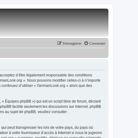
S’enregistrer
Connexion
 acceptez d’être légalement responsable des conditions
ermanLook.org ». Nous pouvons modifier celles-ci à n’importe
s continuez d’utiliser « GermanLook.org » alors que des
 « Équipes phpBB ») qui est un script libre de forum, déclaré
l phpBB facilite seulement les discussions sur Internet. phpBB
 au sujet de phpBB, veuillez consulter :
qui peut transgresser les lois de votre pays, du pays où
ion à votre fournisseur d’accès à Internet si nous le jugeons