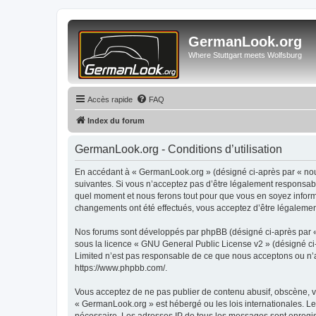
GermanLook.org
Where Stuttgart meets Wolfsburg
Accès rapide
FAQ
Index du forum
GermanLook.org - Conditions d’utilisation
En accédant à « GermanLook.org » (désigné ci-après par « nous
suivantes. Si vous n’acceptez pas d’être légalement responsabl
quel moment et nous ferons tout pour que vous en soyez informé
changements ont été effectués, vous acceptez d’être légalemen
Nos forums sont développés par phpBB (désigné ci-après par « i
sous la licence «
GNU General Public License v2
» (désigné ci
Limited n’est pas responsable de ce que nous acceptons ou n’
https://www.phpbb.com/
.
Vous acceptez de ne pas publier de contenu abusif, obscène, vu
« GermanLook.org » est hébergé ou les lois internationales. Le