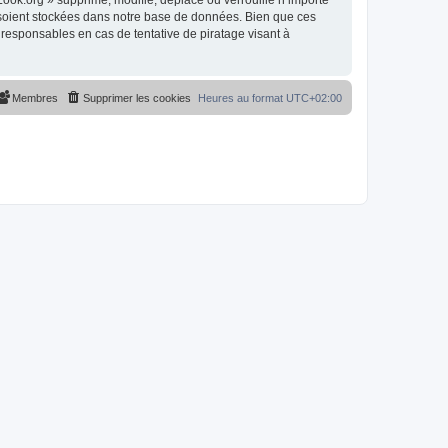
ok.org » supprime, modifie, déplace ou verrouille n’importe
 soient stockées dans notre base de données. Bien que ces
responsables en cas de tentative de piratage visant à
Membres
Supprimer les cookies
Heures au format
UTC+02:00