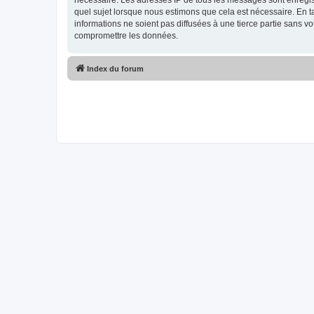
nécessaire. Les adresses IP de tous les messages sont enregis
quel sujet lorsque nous estimons que cela est nécessaire. En 
informations ne soient pas diffusées à une tierce partie sans 
compromettre les données.
Index du forum