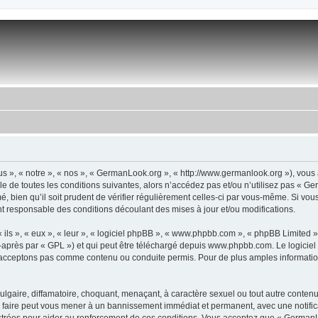
 », « notre », « nos », « GermanLook.org », « http://www.germanlook.org »), vous
e de toutes les conditions suivantes, alors n’accédez pas et/ou n’utilisez pas « G
, bien qu’il soit prudent de vérifier régulièrement celles-ci par vous-même. Si vou
t responsable des conditions découlant des mises à jour et/ou modifications.
ls », « eux », « leur », « logiciel phpBB », « www.phpbb.com », « phpBB Limited »,
-après par « GPL ») et qui peut être téléchargé depuis
www.phpbb.com
. Le logicie
acceptons pas comme contenu ou conduite permis. Pour de plus amples informations
lgaire, diffamatoire, choquant, menaçant, à caractère sexuel ou tout autre contenu 
 faire peut vous mener à un bannissement immédiat et permanent, avec une notificat