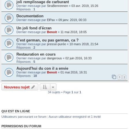
joli remplissage de carburant
Dernier message par
StraBenrennen
«
03 avr. 2019, 15:26
Réponses :
1
Documentation
Dernier message par
ElPax
«
09 janv. 2019, 00:33
Un joli fond d'écran
Dernier message par
Benoit
«
11 mai 2018, 18:05
C'est german, ou pas german, ca ?
Dernier message par
presse-purée
«
10 mars 2018, 21:54
Réponses :
2
Restauration en cours
Dernier message par
dangerous
«
02 juin 2016, 16:33
Réponses :
5
Aujourd'hui du con il a envie
Dernier message par
Benoit
«
01 mai 2016, 16:31
Réponses :
18
1
2
Nouveau sujet
34 sujets • Page
1
sur
1
QUI EST EN LIGNE
Utilisateurs parcourant ce forum : Aucun utilisateur enregistré et 1 invité
PERMISSIONS DU FORUM