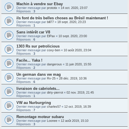
Machin à vendre sur Ebay
Dernier message par
prototix
«
14 oct. 2020, 23:07
Réponses :
3
ils font de très belles choses au Brésil maintenant !
Dernier message par
bill77
«
18 sept. 2020, 23:23
Réponses :
1
Sans intérêt car V8
Dernier message par
ElPax
«
10 sept. 2020, 23:00
Réponses :
6
1303 Rs sur petrolicious
Dernier message par
coxy-ben
«
10 août 2020, 23:04
Réponses :
3
Facile... Yaka !
Dernier message par
dangerous
«
11 juin 2020, 15:55
Réponses :
2
Un german dans vw mag
Dernier message par
Rv-25
«
28 déc. 2019, 10:36
Réponses :
6
livraison de cabriolets...
Dernier message par
dirty-pierrot
«
02 nov. 2019, 21:45
Réponses :
1
VW au Nurburgring
Dernier message par
charles57
«
12 oct. 2019, 16:39
Réponses :
7
Remontage moteur subaru
Dernier message par
Loonee
«
12 août 2019, 15:10
Réponses :
3