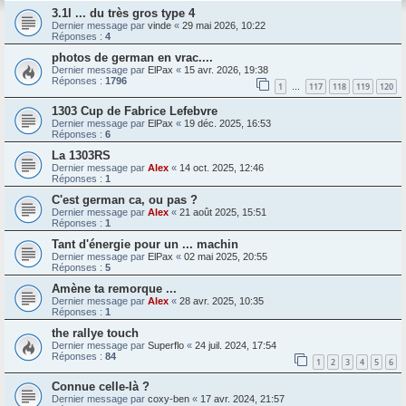
3.1l ... du très gros type 4
Dernier message par
vinde
«
29 mai 2026, 10:22
Réponses :
4
photos de german en vrac....
Dernier message par
ElPax
«
15 avr. 2026, 19:38
Réponses :
1796
1
117
118
119
120
…
1303 Cup de Fabrice Lefebvre
Dernier message par
ElPax
«
19 déc. 2025, 16:53
Réponses :
6
La 1303RS
Dernier message par
Alex
«
14 oct. 2025, 12:46
Réponses :
1
C'est german ca, ou pas ?
Dernier message par
Alex
«
21 août 2025, 15:51
Réponses :
1
Tant d'énergie pour un ... machin
Dernier message par
ElPax
«
02 mai 2025, 20:55
Réponses :
5
Amène ta remorque ...
Dernier message par
Alex
«
28 avr. 2025, 10:35
Réponses :
1
the rallye touch
Dernier message par
Superflo
«
24 juil. 2024, 17:54
Réponses :
84
1
2
3
4
5
6
Connue celle-là ?
Dernier message par
coxy-ben
«
17 avr. 2024, 21:57