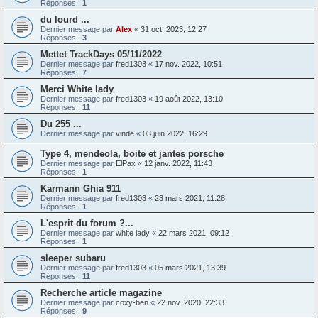
Réponses :
1
du lourd ...
Dernier message par
Alex
«
31 oct. 2023, 12:27
Réponses :
3
Mettet TrackDays 05/11/2022
Dernier message par
fred1303
«
17 nov. 2022, 10:51
Réponses :
7
Merci White lady
Dernier message par
fred1303
«
19 août 2022, 13:10
Réponses :
11
Du 255 ...
Dernier message par
vinde
«
03 juin 2022, 16:29
Type 4, mendeola, boite et jantes porsche
Dernier message par
ElPax
«
12 janv. 2022, 11:43
Réponses :
1
Karmann Ghia 911
Dernier message par
fred1303
«
23 mars 2021, 11:28
Réponses :
1
L'esprit du forum ?...
Dernier message par
white lady
«
22 mars 2021, 09:12
Réponses :
1
sleeper subaru
Dernier message par
fred1303
«
05 mars 2021, 13:39
Réponses :
11
Recherche article magazine
Dernier message par
coxy-ben
«
22 nov. 2020, 22:33
Réponses :
9