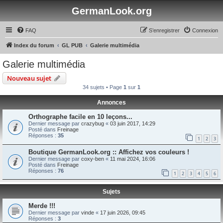
GermanLook.org
FAQ
S’enregistrer
Connexion
Index du forum
GL PUB
Galerie multimédia
Galerie multimédia
Nouveau sujet
34 sujets • Page
1
sur
1
Annonces
Orthographe facile en 10 leçons...
Dernier message par
crazybug
«
03 juin 2017, 14:29
Posté dans
Freinage
Réponses :
35
1
2
3
Boutique GermanLook.org :: Affichez vos couleurs !
Dernier message par
coxy-ben
«
11 mai 2024, 16:06
Posté dans
Freinage
Réponses :
76
1
2
3
4
5
6
Sujets
Merde !!!
Dernier message par
vinde
«
17 juin 2026, 09:45
Réponses :
3