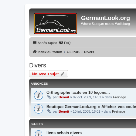
GermanLook.org
Where Stuttgart meets Wolfsburg
Accès rapide
FAQ
Index du forum
GL PUB
Divers
Divers
Nouveau sujet
ANNONCES
Orthographe facile en 10 leçons...
par
Benoit
»
07 oct. 2009, 14:51
» dans
Freinage
Boutique GermanLook.org :: Affichez vos coule
par
Benoit
»
10 juil. 2008, 18:01
» dans
Freinage
SUJETS
liens achats divers