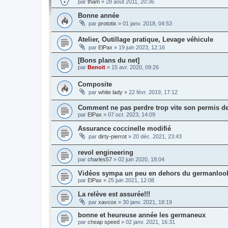
par
tham
»
28 août 2011, 20:36
Bonne année
par
prototix
»
01 janv. 2018, 04:53
Atelier, Outillage pratique, Levage véhicule
par
ElPax
»
19 juin 2023, 12:16
[Bons plans du net]
par
Benoit
»
15 avr. 2020, 09:26
Composite
par
white lady
»
22 févr. 2019, 17:12
Comment ne pas perdre trop vite son permis d
par
ElPax
»
07 oct. 2023, 14:09
Assurance coccinelle modifié
par
dirty-pierrot
»
20 déc. 2021, 23:43
revol engineering
par
charles57
»
02 juin 2020, 18:04
Vidéos sympa un peu en dehors du germanloo
par
ElPax
»
25 juin 2021, 12:08
La relève est assurée!!!
par
xavcox
»
30 janv. 2021, 18:19
bonne et heureuse année les germaneux
par
cheap speed
»
02 janv. 2021, 16:31