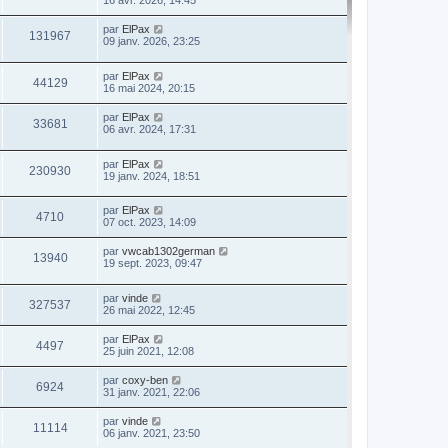
16 avr. 2026, 14:45
par
ElPax
131967
09 janv. 2026, 23:25
par
ElPax
44129
16 mai 2024, 20:15
par
ElPax
33681
06 avr. 2024, 17:31
par
ElPax
230930
19 janv. 2024, 18:51
par
ElPax
4710
07 oct. 2023, 14:09
par
vwcab1302german
13940
19 sept. 2023, 09:47
par
vinde
327537
26 mai 2022, 12:45
par
ElPax
4497
25 juin 2021, 12:08
par
coxy-ben
6924
31 janv. 2021, 22:06
par
vinde
11114
06 janv. 2021, 23:50