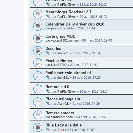
par
PatFlat4Ever
»
22 juin 2018, 20:42
Memminger Roadster 2.7
par
PatFlat4Ever
»
20 avr. 2018, 08:09
Calendrier Daily driver cup 2018
par
pierre71
»
24 févr. 2018, 14:14
Carte grise MOD
par
vwcab1302german
»
08 mars 2017, 19:40
Déserteur
par
manx21
»
27 oct. 2017, 22:54
Fischer Nimes
par
Niko74700
»
22 avr. 2017, 12:41
flat6 américain aircooled
par
dom181
»
29 nov. 2016, 17:23
Remmele 4.0
par
PatFlat4Ever
»
10 janv. 2017, 14:24
Pieces usinage alu
par
Alan GL
»
21 mai 2016, 04:39
Remerciements…
par
StraBenrennen
»
04 sept. 2016, 08:56
Blue Lady a la dalle
par
Alex
»
13 juin 2016, 10:57