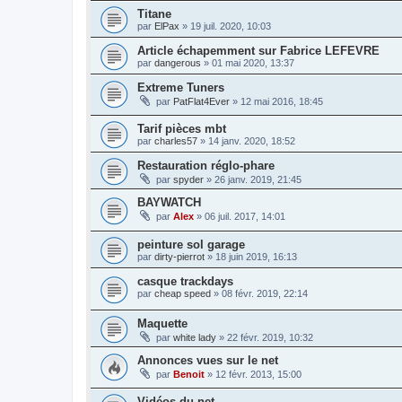
Titane
par
ElPax
»
19 juil. 2020, 10:03
Article échapemment sur Fabrice LEFEVRE
par
dangerous
»
01 mai 2020, 13:37
Extreme Tuners
par
PatFlat4Ever
»
12 mai 2016, 18:45
Tarif pièces mbt
par
charles57
»
14 janv. 2020, 18:52
Restauration réglo-phare
par
spyder
»
26 janv. 2019, 21:45
BAYWATCH
par
Alex
»
06 juil. 2017, 14:01
peinture sol garage
par
dirty-pierrot
»
18 juin 2019, 16:13
casque trackdays
par
cheap speed
»
08 févr. 2019, 22:14
Maquette
par
white lady
»
22 févr. 2019, 10:32
Annonces vues sur le net
par
Benoit
»
12 févr. 2013, 15:00
Vidéos du net