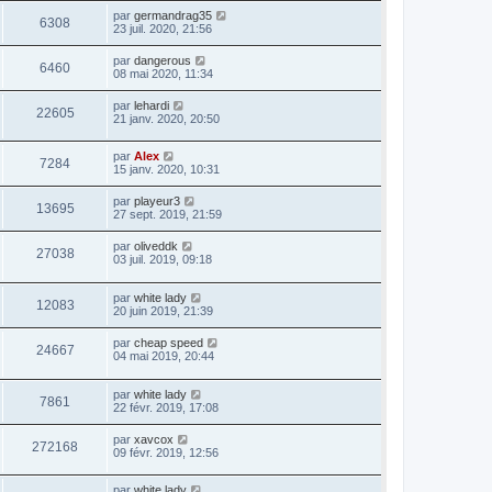
par
germandrag35
6308
23 juil. 2020, 21:56
par
dangerous
6460
08 mai 2020, 11:34
par
lehardi
22605
21 janv. 2020, 20:50
par
Alex
7284
15 janv. 2020, 10:31
par
playeur3
13695
27 sept. 2019, 21:59
par
oliveddk
27038
03 juil. 2019, 09:18
par
white lady
12083
20 juin 2019, 21:39
par
cheap speed
24667
04 mai 2019, 20:44
par
white lady
7861
22 févr. 2019, 17:08
par
xavcox
272168
09 févr. 2019, 12:56
par
white lady