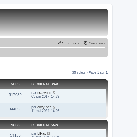
S’enregistrer
Connexion
35 sujets • Page
1
sur
1
VUES
DERNIER MESSAGE
par
crazybug
517080
03 juin 2017, 14:29
par
coxy-ben
944059
11 mai 2024, 16:06
VUES
DERNIER MESSAGE
par
ElPax
59185