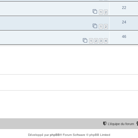
22
1
2
24
1
2
46
1
2
3
4
L’équipe du forum
Développé par
phpBB
® Forum Software © phpBB Limited