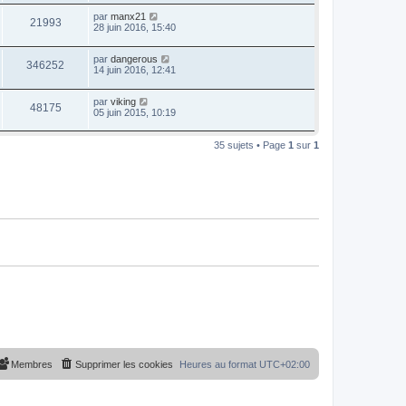
par
manx21
21993
28 juin 2016, 15:40
par
dangerous
346252
14 juin 2016, 12:41
par
viking
48175
05 juin 2015, 10:19
35 sujets • Page
1
sur
1
Membres
Supprimer les cookies
Heures au format
UTC+02:00