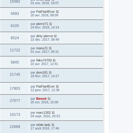
15082
01 nov. 2018, 18:07
par
PatFlat4Ever
5693
20 avr. 2018, 08:09
par
pierre71
6105
24 févr. 2018, 14:14
par
dirty-pierrot
8524
22 déc. 2017, 08:49
par
manx21
11722
01 nov. 2017, 09:31
par
Niko74700
5845
22 avr. 2017, 12:41
par
dom181
21745
18 févr. 2017, 14:27
par
PatFlat4Ever
17803
12 janv. 2017, 12:38
par
Benoit
27077
25 oct. 2016, 15:08
par
marc1302
10173
04 sept. 2016, 20:53
par
white lady
22689
17 août 2016, 17:46