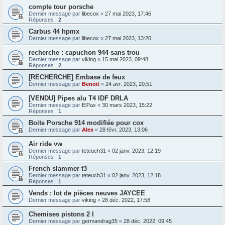
compte tour porsche
Dernier message par
libecox
«
27 mai 2023, 17:46
Réponses :
2
Carbus 44 hpmx
Dernier message par
libecox
«
27 mai 2023, 13:20
recherche : capuchon 944 sans trou
Dernier message par
viking
«
15 mai 2023, 09:48
Réponses :
2
[RECHERCHE] Embase de feux
Dernier message par
Benoit
«
24 avr. 2023, 20:51
[VENDU] Pipes alu T4 IDF DRLA
Dernier message par
ElPax
«
30 mars 2023, 15:22
Réponses :
1
Boite Porsche 914 modifiée pour cox
Dernier message par
Alex
«
28 févr. 2023, 13:06
Air ride vw
Dernier message par
teteuch31
«
02 janv. 2023, 12:19
Réponses :
1
French slammer t3
Dernier message par
teteuch31
«
02 janv. 2023, 12:18
Réponses :
1
Vends : lot de pièces neuves JAYCEE
Dernier message par
viking
«
28 déc. 2022, 17:58
Chemises pistons 2 l
Dernier message par
germandrag35
«
28 déc. 2022, 09:45