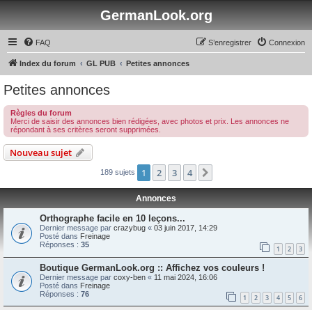
GermanLook.org
FAQ
S’enregistrer
Connexion
Index du forum
GL PUB
Petites annonces
Petites annonces
Règles du forum
Merci de saisir des annonces bien rédigées, avec photos et prix. Les annonces ne
répondant à ses critères seront supprimées.
Nouveau sujet
1
2
3
4
Suivante
189 sujets
Annonces
Orthographe facile en 10 leçons...
Dernier message par
crazybug
«
03 juin 2017, 14:29
Posté dans
Freinage
Réponses :
35
1
2
3
Boutique GermanLook.org :: Affichez vos couleurs !
Dernier message par
coxy-ben
«
11 mai 2024, 16:06
Posté dans
Freinage
Réponses :
76
1
2
3
4
5
6