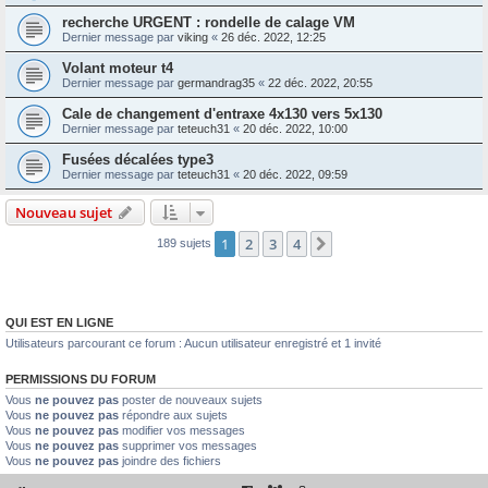
recherche URGENT : rondelle de calage VM
Dernier message par
viking
«
26 déc. 2022, 12:25
Volant moteur t4
Dernier message par
germandrag35
«
22 déc. 2022, 20:55
Cale de changement d'entraxe 4x130 vers 5x130
Dernier message par
teteuch31
«
20 déc. 2022, 10:00
Fusées décalées type3
Dernier message par
teteuch31
«
20 déc. 2022, 09:59
Nouveau sujet
1
2
3
4
Suivante
189 sujets
QUI EST EN LIGNE
Utilisateurs parcourant ce forum : Aucun utilisateur enregistré et 1 invité
PERMISSIONS DU FORUM
Vous
ne pouvez pas
poster de nouveaux sujets
Vous
ne pouvez pas
répondre aux sujets
Vous
ne pouvez pas
modifier vos messages
Vous
ne pouvez pas
supprimer vos messages
Vous
ne pouvez pas
joindre des fichiers