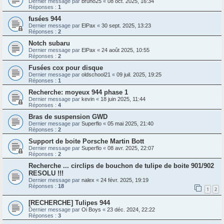
Dernier message par
bruno25
«
08 oct. 2025, 16:34
Réponses :
1
fusées 944
Dernier message par
ElPax
«
30 sept. 2025, 13:23
Réponses :
2
Notch subaru
Dernier message par
ElPax
«
24 août 2025, 10:55
Réponses :
2
Fusées cox pour disque
Dernier message par
oldschool21
«
09 juil. 2025, 19:25
Réponses :
1
Recherche: moyeux 944 phase 1
Dernier message par
kevin
«
18 juin 2025, 11:44
Réponses :
4
Bras de suspension GWD
Dernier message par
Superflo
«
05 mai 2025, 21:40
Réponses :
2
Support de boite Porsche Martin Bott
Dernier message par
Superflo
«
08 avr. 2025, 22:07
Réponses :
2
Recherche ... circlips de bouchon de tulipe de boite 901/902
RESOLU !!!
Dernier message par
nalex
«
24 févr. 2025, 19:19
Réponses :
18
1
2
[RECHERCHE] Tulipes 944
Dernier message par
Oi Boys
«
23 déc. 2024, 22:22
Réponses :
3