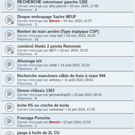
RECHERCHE retroviseur gauche 1302
Dernier message par
dirty-pierrot
«
25 nov. 2024, 17:48
Réponses :
4
Disque embrayage Sachs NEUF
Dernier message par
Benoit
«
19 nov. 2024, 22:57
Réponses :
3
Renfort de train arrière (Type triptyque CSP)
Dernier message par
coxy-ben
«
02 nov. 2024, 18:29
Réponses :
11
combiné filetés 2 points Remmele
Dernier message par
bill77
«
23 oct. 2024, 10:32
Réponses :
4
Allumage tzh
Dernier message par
vinde
«
19 août 2024, 22:22
Réponses :
4
Recherche manchons câble de frein à main 944
Dernier message par
anthony
«
11 août 2024, 09:52
Réponses :
2
Donne châssis 1303
Dernier message par
germandrag35
«
22 juin 2024, 08:35
Réponses :
6
boite HS ou cloche de boite
Dernier message par
vwmaniac
«
15 juin 2024, 17:36
Freinage Porsche
Dernier message par
Benoit
«
12 juin 2024, 21:53
Réponses :
1
jauge à huile de 2L CU