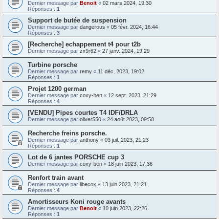
Dernier message par
Benoit
«
02 mars 2024, 19:30
Réponses :
1
Support de butée de suspension
Dernier message par
dangerous
«
05 févr. 2024, 16:44
Réponses :
3
[Recherche] echappement t4 pour t2b
Dernier message par
zx9r62
«
27 janv. 2024, 19:29
Turbine porsche
Dernier message par
remy
«
11 déc. 2023, 19:02
Réponses :
1
Projet 1200 german
Dernier message par
coxy-ben
«
12 sept. 2023, 21:29
Réponses :
4
[VENDU] Pipes courtes T4 IDF/DRLA
Dernier message par
oliver550
«
24 août 2023, 09:50
Recherche freins porsche.
Dernier message par
anthony
«
03 juil. 2023, 21:23
Réponses :
1
Lot de 6 jantes PORSCHE cup 3
Dernier message par
coxy-ben
«
18 juin 2023, 17:36
Renfort train avant
Dernier message par
libecox
«
13 juin 2023, 21:21
Réponses :
4
Amortisseurs Koni rouge avants
Dernier message par
Benoit
«
10 juin 2023, 22:26
Réponses :
1