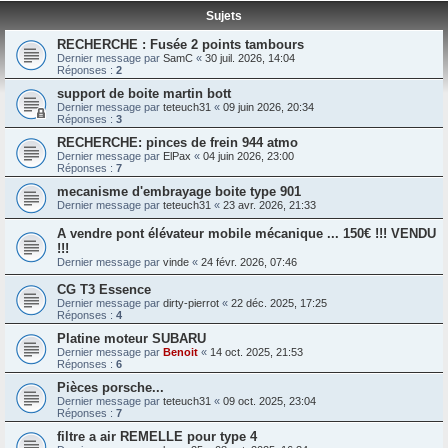
Sujets
RECHERCHE : Fusée 2 points tambours
Dernier message par
SamC
«
30 juil. 2026, 14:04
Réponses :
2
support de boite martin bott
Dernier message par
teteuch31
«
09 juin 2026, 20:34
Réponses :
3
RECHERCHE: pinces de frein 944 atmo
Dernier message par
ElPax
«
04 juin 2026, 23:00
Réponses :
7
mecanisme d'embrayage boite type 901
Dernier message par
teteuch31
«
23 avr. 2026, 21:33
A vendre pont élévateur mobile mécanique ... 150€ !!! VENDU
!!!
Dernier message par
vinde
«
24 févr. 2026, 07:46
CG T3 Essence
Dernier message par
dirty-pierrot
«
22 déc. 2025, 17:25
Réponses :
4
Platine moteur SUBARU
Dernier message par
Benoit
«
14 oct. 2025, 21:53
Réponses :
6
Pièces porsche...
Dernier message par
teteuch31
«
09 oct. 2025, 23:04
Réponses :
7
filtre a air REMELLE pour type 4