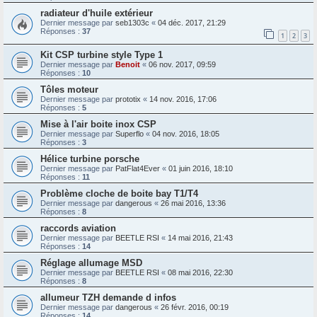
radiateur d'huile extérieur
Dernier message par
seb1303c
«
04 déc. 2017, 21:29
Réponses :
37
1
2
3
Kit CSP turbine style Type 1
Dernier message par
Benoit
«
06 nov. 2017, 09:59
Réponses :
10
Tôles moteur
Dernier message par
prototix
«
14 nov. 2016, 17:06
Réponses :
5
Mise à l'air boite inox CSP
Dernier message par
Superflo
«
04 nov. 2016, 18:05
Réponses :
3
Hélice turbine porsche
Dernier message par
PatFlat4Ever
«
01 juin 2016, 18:10
Réponses :
11
Problème cloche de boite bay T1/T4
Dernier message par
dangerous
«
26 mai 2016, 13:36
Réponses :
8
raccords aviation
Dernier message par
BEETLE RSI
«
14 mai 2016, 21:43
Réponses :
14
Réglage allumage MSD
Dernier message par
BEETLE RSI
«
08 mai 2016, 22:30
Réponses :
8
allumeur TZH demande d infos
Dernier message par
dangerous
«
26 févr. 2016, 00:19
Réponses :
14