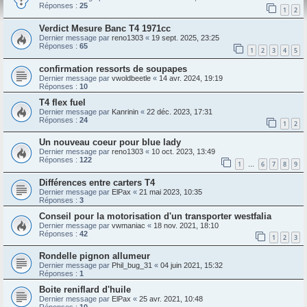
Réponses :
25
1
2
Verdict Mesure Banc T4 1971cc
Dernier message par
reno1303
«
19 sept. 2025, 23:25
Réponses :
65
1
2
3
4
5
confirmation ressorts de soupapes
Dernier message par
vwoldbeetle
«
14 avr. 2024, 19:19
Réponses :
10
T4 flex fuel
Dernier message par
Kanrinin
«
22 déc. 2023, 17:31
Réponses :
24
1
2
Un nouveau coeur pour blue lady
Dernier message par
reno1303
«
10 oct. 2023, 13:49
Réponses :
122
1
6
7
8
9
…
Différences entre carters T4
Dernier message par
ElPax
«
21 mai 2023, 10:35
Réponses :
3
Conseil pour la motorisation d'un transporter westfalia
Dernier message par
vwmaniac
«
18 nov. 2021, 18:10
Réponses :
42
1
2
3
Rondelle pignon allumeur
Dernier message par
Phil_bug_31
«
04 juin 2021, 15:32
Réponses :
1
Boite reniflard d'huile
Dernier message par
ElPax
«
25 avr. 2021, 10:48