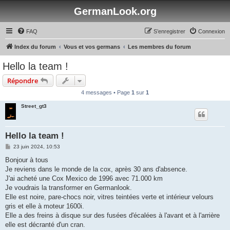
GermanLook.org
FAQ
S’enregistrer
Connexion
Index du forum
Vous et vos germans
Les membres du forum
Hello la team !
Répondre
4 messages • Page
1
sur
1
Street_gt3
Hello la team !
M
23 juin 2024, 10:53
e
s
Bonjour à tous
s
Je reviens dans le monde de la cox, après 30 ans d'absence.
a
g
J'ai acheté une Cox Mexico de 1996 avec 71.000 km
e
Je voudrais la transformer en Germanlook.
Elle est noire, pare-chocs noir, vitres teintées verte et intérieur velours
gris et elle à moteur 1600i.
Elle a des freins à disque sur des fusées d'écalées à l'avant et à l'arrière
elle est décranté d'un cran.