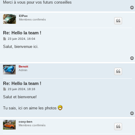
Merci à vous pour vos futurs conseilles
ElPax
Membres confirmés
Re: Hello la team !
M
23 juin 2024, 16:04
e
s
Salut, bienvenue ici.
s
a
g
e
Benoit
Admin
Re: Hello la team !
M
23 juin 2024, 18:16
e
s
Salut et bienvenue!
s
a
g
Tu sais, ici on aime les photos
e
coxy-ben
Membres confirmés