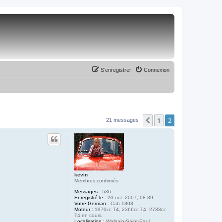
S’enregistrer
Connexion
1
2
Précédente
21 messages
kevin
Membres confirmés
Messages :
536
Enregistré le :
20 oct. 2007, 08:39
Votre German :
Cab 1303
Moteur :
1970cc T4, 2366cc T4, 2733cc
T4 en cours
Localisation :
Walhain-Saint-Paul