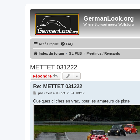
GermanLook.org
Where Stuttgart meets Wolfsburg
Accès rapide
FAQ
Index du forum
GL PUB
Meetings / Rencards
METTET 031222
Répondre
Re: METTET 031222
M
par
kevin
»
03 oct. 2024, 09:12
e
s
Quelques cliches en vrac, pour les amateurs de piste
s
a
g
e