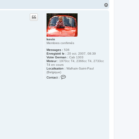
H
a
u
t
kevin
Membres confirmés
Messages :
536
Enregistré le :
20 oct. 2007, 08:39
Votre German :
Cab 1303
Moteur :
1970cc T4, 2366cc T4, 2733cc
T4 en cours
Localisation :
Walhain-Saint-Paul
(Belgique)
C
Contact :
o
n
t
a
c
t
e
r
k
e
v
i
n