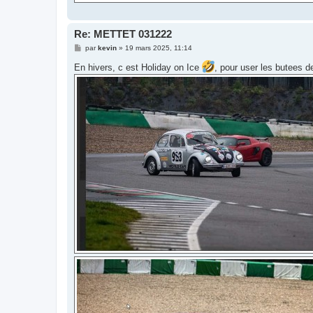
Re: METTET 031222
M
par
kevin
»
19 mars 2025, 11:14
e
s
En hivers, c est Holiday on Ice
, pour user les butees de
s
a
g
e