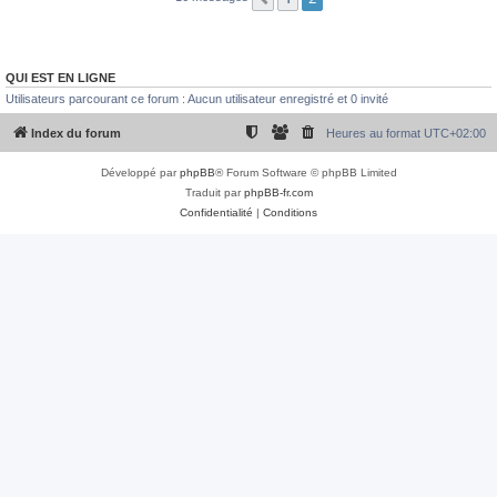
QUI EST EN LIGNE
Utilisateurs parcourant ce forum : Aucun utilisateur enregistré et 0 invité
Index du forum
Heures au format
UTC+02:00
Développé par
phpBB
® Forum Software © phpBB Limited
Traduit par
phpBB-fr.com
Confidentialité
|
Conditions