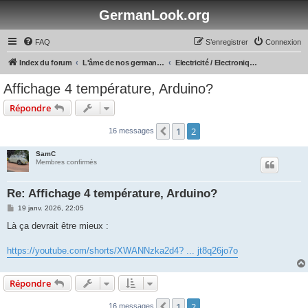
GermanLook.org
FAQ
S’enregistrer
Connexion
Index du forum
L'âme de nos germans :: Forum technique
Electricité / Electronique
Affichage 4 température, Arduino?
Répondre
1
2
Précédente
16 messages
SamC
Membres confirmés
Re: Affichage 4 température, Arduino?
M
19 janv. 2026, 22:05
e
s
Là ça devrait être mieux :
s
a
g
https://youtube.com/shorts/XWANNzka2d4? ... jt8q26jo7o
e
Répondre
1
2
Précédente
16 messages