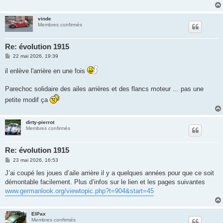
g
e
vinde
Membres confirmés
Re: évolution 1915
M
22 mai 2026, 19:39
e
s
il enlève l'arrière en une fois
s
a
g
Parechoc solidaire des ailes arrières et des flancs moteur ... pas une
e
petite modif ça
dirty-pierrot
Membres confirmés
Re: évolution 1915
M
23 mai 2026, 16:53
e
s
J’ai coupé les joues d’aile arrière il y a quelques années pour que ce soit
s
démontable facilement. Plus d’infos sur le lien et les pages suivantes
a
g
www.germanlook.org/viewtopic.php?t=904&start=45
e
ElPax
Membres confirmés