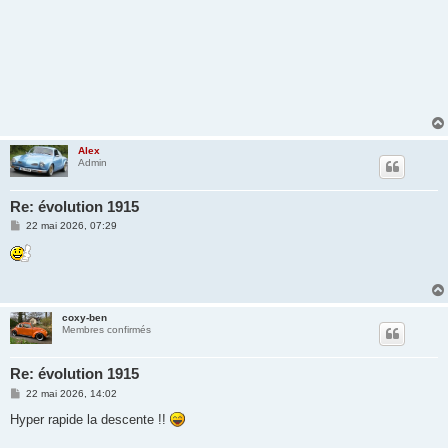
Alex
Admin
Re: évolution 1915
M
22 mai 2026, 07:29
e
s
s
a
g
e
coxy-ben
Membres confirmés
Re: évolution 1915
M
22 mai 2026, 14:02
e
s
Hyper rapide la descente !!
s
a