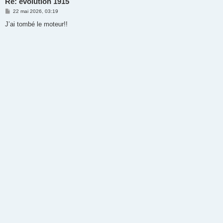
Re: évolution 1915
M
22 mai 2026, 03:19
e
s
J’ai tombé le moteur!!
s
a
g
e