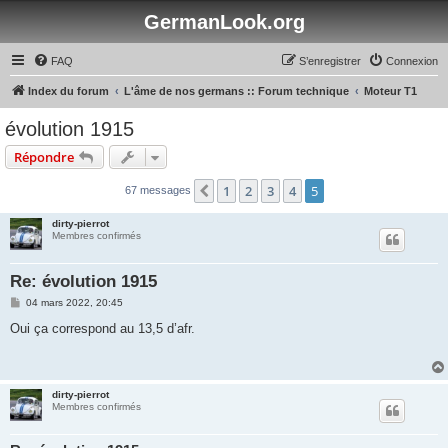
GermanLook.org
FAQ
S’enregistrer
Connexion
Index du forum
L'âme de nos germans :: Forum technique
Moteur T1
évolution 1915
Répondre
1
2
3
4
5
Précédente
67 messages
dirty-pierrot
Membres confirmés
Re: évolution 1915
M
04 mars 2022, 20:45
e
s
Oui ça correspond au 13,5 d’afr.
s
a
g
e
dirty-pierrot
Membres confirmés