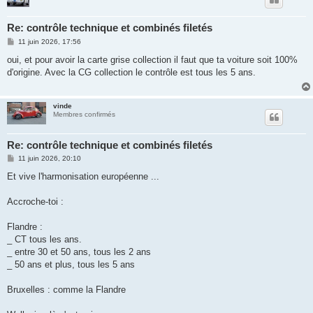
Re: contrôle technique et combinés filetés
M
11 juin 2026, 17:56
e
s
oui, et pour avoir la carte grise collection il faut que ta voiture soit 100%
s
d'origine. Avec la CG collection le contrôle est tous les 5 ans.
a
g
e
vinde
Membres confirmés
Re: contrôle technique et combinés filetés
M
11 juin 2026, 20:10
e
s
Et vive l'harmonisation européenne ...
s
a
g
Accroche-toi :
e
Flandre :
_ CT tous les ans.
_ entre 30 et 50 ans, tous les 2 ans
_ 50 ans et plus, tous les 5 ans
Bruxelles : comme la Flandre