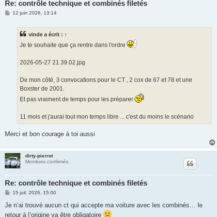
Re: contrôle technique et combinés filetés
M
12 juin 2026, 13:14
e
s
s
vinde
a écrit :
↑
a
g
Je te souhaite que ça rentre dans l'ordre
e
2026-05-27 21.39.02.jpg
De mon côté, 3 convocations pour le CT , 2 cox de 67 et 78 et une
Boxster de 2001.
Et pas vraiment de temps pour les préparer
11 mois et j'aurai tout mon temps libre ... c'est du moins le scénario
Merci et bon courage à toi aussi
dirty-pierrot
Membres confirmés
Re: contrôle technique et combinés filetés
M
15 juil. 2026, 15:00
e
s
Je n’ai trouvé aucun ct qui accepte ma voiture avec les combinés… le
s
retour à l’origine va être obligatoire
a