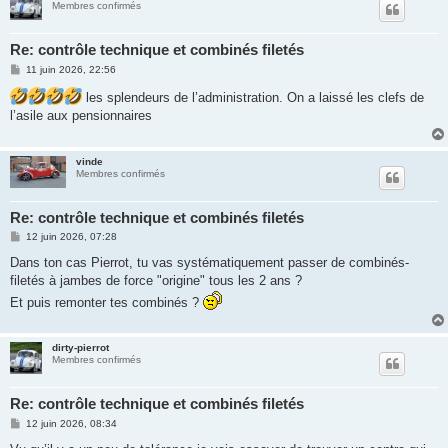
Membres confirmés
Re: contrôle technique et combinés filetés
M
11 juin 2026, 22:56
e
s
les splendeurs de l’administration. On a laissé les clefs de
s
l’asile aux pensionnaires
a
g
e
vinde
Membres confirmés
Re: contrôle technique et combinés filetés
M
12 juin 2026, 07:28
e
s
Dans ton cas Pierrot, tu vas systématiquement passer de combinés-
s
filetés à jambes de force "origine" tous les 2 ans ?
a
g
Et puis remonter tes combinés ?
e
dirty-pierrot
Membres confirmés
Re: contrôle technique et combinés filetés
M
12 juin 2026, 08:34
e
s