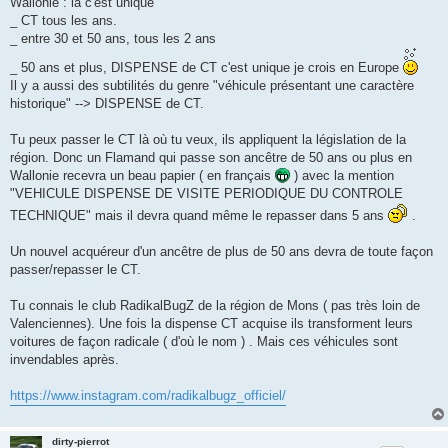
Wallonie : là c'est unique
_ CT tous les ans.
_ entre 30 et 50 ans, tous les 2 ans
_ 50 ans et plus, DISPENSE de CT c'est unique je crois en Europe
Il y a aussi des subtilités du genre "véhicule présentant une caractère
historique" --> DISPENSE de CT.
Tu peux passer le CT là où tu veux, ils appliquent la législation de la
région. Donc un Flamand qui passe son ancêtre de 50 ans ou plus en
Wallonie recevra un beau papier ( en français
) avec la mention
"VEHICULE DISPENSE DE VISITE PERIODIQUE DU CONTROLE
TECHNIQUE" mais il devra quand même le repasser dans 5 ans
.
Un nouvel acquéreur d'un ancêtre de plus de 50 ans devra de toute façon
passer/repasser le CT.
Tu connais le club RadikalBugZ de la région de Mons ( pas très loin de
Valenciennes). Une fois la dispense CT acquise ils transforment leurs
voitures de façon radicale ( d'où le nom ) . Mais ces véhicules sont
invendables après.
https://www.instagram.com/radikalbugz_officiel/
dirty-pierrot