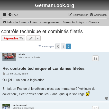
GermanLook.org
FAQ
S’enregistrer
Connexion
Index du forum
L'âme de nos germans :: Forum technique
Chassis
contrôle technique et combinés filetés
Répondre
1
2
Précédente
26 messages
vinde
Membres confirmés
Re: contrôle technique et combinés filetés
M
11 juin 2026, 11:55
e
s
Oui j'ai lu un peu la législation.
s
a
g
En fait en France si le véhicule n'est pas immatriculé "véhicule de
e
collection", c'est d'office tous les 2 ans, quel que soit l'âge
.
dirty-pierrot
Membres confirmés