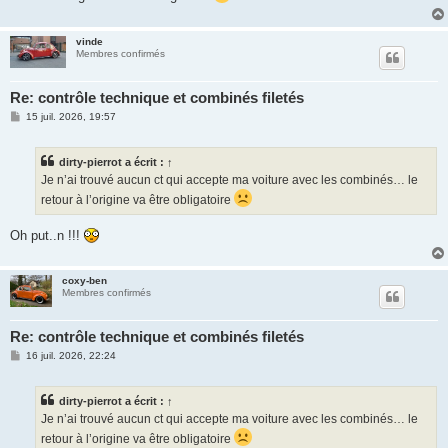
g
e
vinde
Membres confirmés
Re: contrôle technique et combinés filetés
M
15 juil. 2026, 19:57
e
s
s
dirty-pierrot
a écrit :
↑
a
g
Je n’ai trouvé aucun ct qui accepte ma voiture avec les combinés… le
e
retour à l’origine va être obligatoire
Oh put..n !!!
coxy-ben
Membres confirmés
Re: contrôle technique et combinés filetés
M
16 juil. 2026, 22:24
e
s
s
dirty-pierrot
a écrit :
↑
a
g
Je n’ai trouvé aucun ct qui accepte ma voiture avec les combinés… le
e
retour à l’origine va être obligatoire