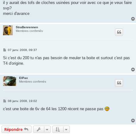
il y aurait des tofs de cloches usinées pour voir avec ce que je veux faire
svp?
merci d'avance
StraBenrennen
Membres confirmés
M
07 janv. 2008, 09:37
e
s
Si c'est du 200 tu n'as pas besoin de meuler ta boite et surtout c'est pas
s
T4 d'origine.
a
g
e
ElPax
Membres confirmés
M
08 janv. 2008, 19:02
e
s
c'est une boite de 6v de 64 les 1200 récent ne passe pas
s
a
g
e
Répondre