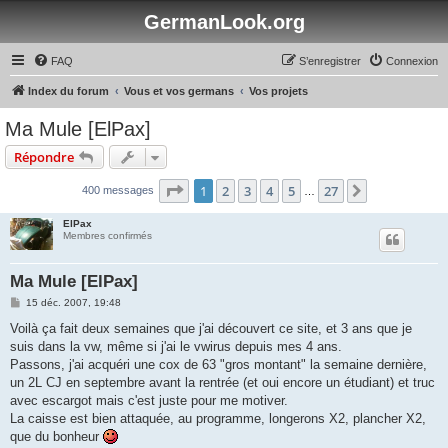
GermanLook.org
FAQ
S’enregistrer
Connexion
Index du forum
Vous et vos germans
Vos projets
Ma Mule [ElPax]
Répondre
Page
1
sur
27
1
2
3
4
5
27
Suivante
400 messages
…
ElPax
Membres confirmés
Ma Mule [ElPax]
M
15 déc. 2007, 19:48
e
s
Voilà ça fait deux semaines que j'ai découvert ce site, et 3 ans que je
s
suis dans la vw, même si j'ai le vwirus depuis mes 4 ans.
a
g
Passons, j'ai acquéri une cox de 63 "gros montant" la semaine dernière,
e
un 2L CJ en septembre avant la rentrée (et oui encore un étudiant) et truc
avec escargot mais c'est juste pour me motiver.
La caisse est bien attaquée, au programme, longerons X2, plancher X2,
que du bonheur