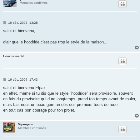
Membres confirmés
M
16 déc. 2007, 13:28
e
s
salut et bienvenu,
s
a
g
clair que le hoodride c'est pas trop le style de la maison...
e
Compte inactif
M
16 déc. 2007, 17:43
e
s
salut et bienvenu Elpax.
s
en effet, même si tu dis que le style "hoodride" sera provisoire, souvent
a
g
on fais du provisoire qui dure longtemps. prend ton temps avant de rouler,
e
mais fais nous un beau german dès ses premiers tours de roue.
en tout cas bon courage pour ton projet.
Vipergrun
Membres confirmés