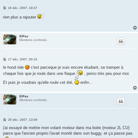
M
16 déc. 2007, 19:37
e
s
rien plus a rajouter
s
a
g
e
ElPax
Membres confirmés
M
17 déc. 2007, 00:10
e
s
le hood ride
c'est parceque je suis encore étudiant, se tramper à
s
chaque fois que je roule dans une flaque
, perso très peu pour moi.
a
g
e
Et puis je voudrais qu'elle roule cet été,
enfin...
ElPax
Membres confirmés
M
26 déc. 2007, 13:09
e
s
j'ai essayé de mettre mon volant moteur dans ma boite (moteur 2L CU)
s
parce que l'ancien proprio l'avait monté dans son buggy, et ça passe pas.
a
g