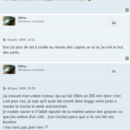
s
a
g
e
ElPax
Membres confirmés
M
03 janv. 2008, 14:11
e
s
bon j'ai plus de nid à rouille au niveau des capots av et ar j'ai viré le truc
s
des joints.
a
g
e
ElPax
Membres confirmés
M
06 janv. 2008, 23:55
e
s
j'ai mesuré mon volant moteur, qui aa l'air d'être un 200 mm donc c'est
s
cool pour moi, je sais qu'il avait été monté dans buggy reste juste à
a
g
meuler la cloche le week end prochain.
e
je voulais savoir si il fallait rajouter de la matière autour des goujons vu
que j'en enlève d'un côté , (sur cloche) parce que si ils ont fait ses
bourlets
c'est sans pas pour rien ??