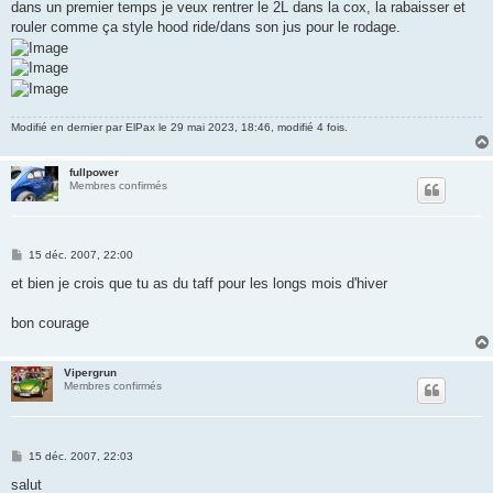
dans un premier temps je veux rentrer le 2L dans la cox, la rabaisser et
rouler comme ça style hood ride/dans son jus pour le rodage.
Modifié en dernier par
ElPax
le 29 mai 2023, 18:46, modifié 4 fois.
fullpower
Membres confirmés
M
15 déc. 2007, 22:00
e
s
et bien je crois que tu as du taff pour les longs mois d'hiver
s
a
g
bon courage
e
Vipergrun
Membres confirmés
M
15 déc. 2007, 22:03
e
s
salut