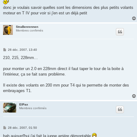
e
donc je voulais savoir quelles sont les dimensions des plus petits volants
moteur en T IV pour voir si j'en est un déjà petit
StraBenrennen
Membres confirmés
M
26 déc. 2007, 13:40
e
s
210, 215, 228mm…
s
a
g
pour monter un 2.0 en 228mm direct il faut taper le tour de la boite à
e
l'intérieur, ça se fait sans problème.
Il existe des volants en 200 mm pour T4 qui te permette de monter des
embrayages T1.
ElPax
Membres confirmés
M
28 déc. 2007, 01:50
e
s
bah aujourd'hui j'ai fait la juppe arriére démontable