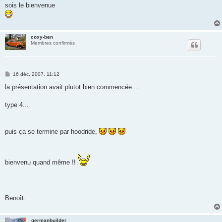
s
sois le bienvenue
a
g
e
coxy-ben
Membres confirmés
M
16 déc. 2007, 11:12
e
s
la présentation avait plutot bien commencée....
s
a
g
type 4...
e
puis ça se termine par hoodride,
bienvenu quand même !!
Benoît.
germanbuilder